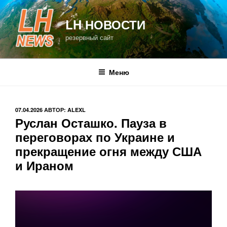
Перейти
к
LH НОВОСТИ
содержимому
резервный сайт
Меню
ОПУБЛИКОВАНО
07.04.2026
АВТОР:
ALEXL
Руслан Осташко. Пауза в
переговорах по Украине и
прекращение огня между США
и Ираном